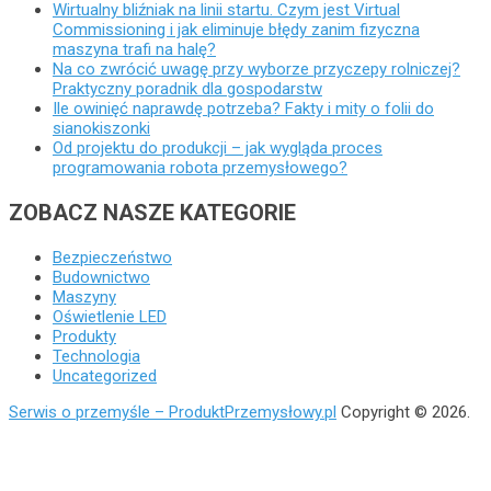
Wirtualny bliźniak na linii startu. Czym jest Virtual
Commissioning i jak eliminuje błędy zanim fizyczna
maszyna trafi na halę?
Na co zwrócić uwagę przy wyborze przyczepy rolniczej?
Praktyczny poradnik dla gospodarstw
Ile owinięć naprawdę potrzeba? Fakty i mity o folii do
sianokiszonki
Od projektu do produkcji – jak wygląda proces
programowania robota przemysłowego?
ZOBACZ NASZE KATEGORIE
Bezpieczeństwo
Budownictwo
Maszyny
Oświetlenie LED
Produkty
Technologia
Uncategorized
Serwis o przemyśle – ProduktPrzemysłowy.pl
Copyright © 2026.