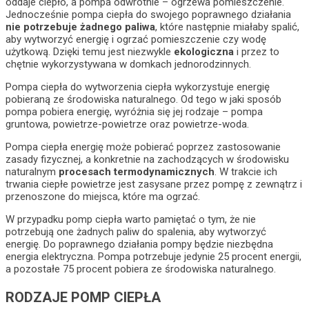
oddaje ciepło, a pompa odwrotnie – ogrzewa pomieszczenie.
Jednocześnie pompa ciepła do swojego poprawnego działania
nie potrzebuje żadnego paliwa
, które następnie miałaby spalić,
aby wytworzyć energię i ogrzać pomieszczenie czy wodę
użytkową. Dzięki temu jest niezwykle
ekologiczna
i przez to
chętnie wykorzystywana w domkach jednorodzinnych.
Pompa ciepła do wytworzenia ciepła wykorzystuje energię
pobieraną ze środowiska naturalnego. Od tego w jaki sposób
pompa pobiera energię, wyróżnia się jej rodzaje – pompa
gruntowa, powietrze-powietrze oraz powietrze-woda.
Pompa ciepła energię może pobierać poprzez zastosowanie
zasady fizycznej, a konkretnie na zachodzących w środowisku
naturalnym
procesach termodynamicznych
. W trakcie ich
trwania ciepłe powietrze jest zasysane przez pompę z zewnątrz i
przenoszone do miejsca, które ma ogrzać.
W przypadku pomp ciepła warto pamiętać o tym, że nie
potrzebują one żadnych paliw do spalenia, aby wytworzyć
energię. Do poprawnego działania pompy będzie niezbędna
energia elektryczna. Pompa potrzebuje jedynie 25 procent energii,
a pozostałe 75 procent pobiera ze środowiska naturalnego.
RODZAJE POMP CIEPŁA