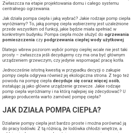
Zwłaszcza na etapie projektowania domu i całego systemu
centralnego ogrzewania.
Jak działa pompa ciepła i jaką wybrać? Jakie rodzaje pomp ciepła
wyróżniamy? To, jaką pompę ciepła wybierzemy jest uzależnione
przede wszystkim od funkcji, jakie będzie miała spełniać w
konkretnym budynku. Pompa ciepła może służyć do
ogrzewania
pomieszczenia
czy
podgrzewania ciepłej wody użytkowej
.
Dlatego wbrew pozorom wybór pompy ciepłej wcale nie jest taki
prosty – zwłaszcza jeśli decydujemy czy ma ona być głównym
urządzeniem grzewczym, czy jedynie wspomagać pracę kotła.
Jednocześnie istotną kwestią w przypadku decyzji o zakupie
pompy ciepła odgrywa również jej ekologiczna strona. Z tego też
powodu na pompę ciepła
decyduje się coraz więcej osób
,
instalując ją jako główne urządzenie grzewcze. Jakie rodzaje
pomp ciepła wyróżniamy i na którą najlepiej się zdecydować? U
jakiego producenta warto zamówić pompę ciepła?
JAK DZIAŁA POMPA CIEPŁA?
Działanie pompy ciepła jest bardzo proste i można porównać ją
do pracy lodówki. Z tą różnicą, że lodówka chłodzi wnętrze, a