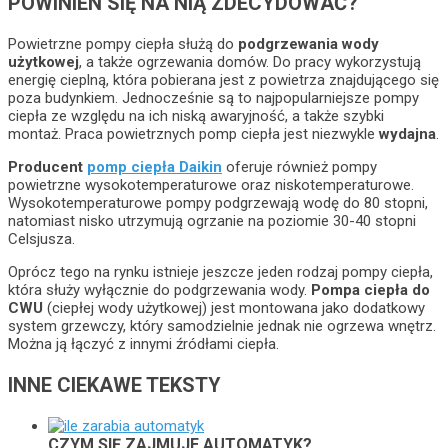
POWINIEN SIĘ NA NIĄ ZDECYDOWAĆ?
Powietrzne pompy ciepła służą do
podgrzewania wody
użytkowej
, a także ogrzewania domów. Do pracy wykorzystują
energię cieplną, która pobierana jest z powietrza znajdującego się
poza budynkiem. Jednocześnie są to najpopularniejsze pompy
ciepła ze względu na ich niską awaryjność, a także szybki
montaż. Praca powietrznych pomp ciepła jest niezwykle
wydajna
.
Producent
pomp ciepła Daikin
oferuje również pompy
powietrzne wysokotemperaturowe oraz niskotemperaturowe.
Wysokotemperaturowe pompy podgrzewają wodę do 80 stopni,
natomiast nisko utrzymują ogrzanie na poziomie 30-40 stopni
Celsjusza.
Oprócz tego na rynku istnieje jeszcze jeden rodzaj pompy ciepła,
która służy wyłącznie do podgrzewania wody.
Pompa ciepła do
CWU
(ciepłej wody użytkowej) jest montowana jako dodatkowy
system grzewczy, który samodzielnie jednak nie ogrzewa wnętrz.
Można ją łączyć z innymi źródłami ciepła.
INNE CIEKAWE TEKSTY
CZYM SIĘ ZAJMUJE AUTOMATYK?