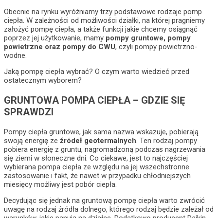
Obecnie na rynku wyróżniamy trzy podstawowe rodzaje pomp
ciepła. W zależności od możliwości działki, na której pragniemy
założyć pompę ciepła, a także funkcji jakie chcemy osiągnąć
poprzez jej użytkowanie, mamy
pompy gruntowe, pompy
powietrzne oraz pompy do CWU
, czyli pompy powietrzno-
wodne.
Jaką pompę ciepła wybrać? O czym warto wiedzieć przed
ostatecznym wyborem?
GRUNTOWA POMPA CIEPŁA – GDZIE SIĘ
SPRAWDZI
Pompy ciepła gruntowe, jak sama nazwa wskazuje, pobierają
swoją energię ze
źródeł geotermalnych
. Ten rodzaj pompy
pobiera energię z gruntu, nagromadzoną podczas nagrzewania
się ziemi w słoneczne dni. Co ciekawe, jest to najczęściej
wybierana pompa ciepła ze względu na jej wszechstronne
zastosowanie i fakt, że nawet w przypadku chłodniejszych
miesięcy możliwy jest pobór ciepła.
Decydując się jednak na gruntową pompę ciepła warto zwrócić
uwagę na rodzaj źródła dolnego, którego rodzaj będzie zależał od
warunków, jakie panują na działce. Dodatkowo producent Daikin,