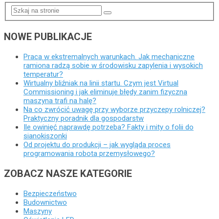
NOWE PUBLIKACJE
Praca w ekstremalnych warunkach. Jak mechaniczne
ramiona radzą sobie w środowisku zapylenia i wysokich
temperatur?
Wirtualny bliźniak na linii startu. Czym jest Virtual
Commissioning i jak eliminuje błędy zanim fizyczna
maszyna trafi na halę?
Na co zwrócić uwagę przy wyborze przyczepy rolniczej?
Praktyczny poradnik dla gospodarstw
Ile owinięć naprawdę potrzeba? Fakty i mity o folii do
sianokiszonki
Od projektu do produkcji – jak wygląda proces
programowania robota przemysłowego?
ZOBACZ NASZE KATEGORIE
Bezpieczeństwo
Budownictwo
Maszyny