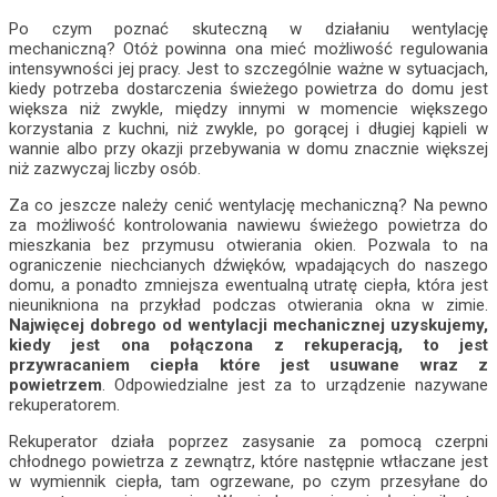
Po czym poznać skuteczną w działaniu wentylację
mechaniczną? Otóż powinna ona mieć możliwość regulowania
intensywności jej pracy. Jest to szczególnie ważne w sytuacjach,
kiedy potrzeba dostarczenia świeżego powietrza do domu jest
większa niż zwykle, między innymi w momencie większego
korzystania z kuchni, niż zwykle, po gorącej i długiej kąpieli w
wannie albo przy okazji przebywania w domu znacznie większej
niż zazwyczaj liczby osób.
Za co jeszcze należy cenić wentylację mechaniczną? Na pewno
za możliwość kontrolowania nawiewu świeżego powietrza do
mieszkania bez przymusu otwierania okien. Pozwala to na
ograniczenie niechcianych dźwięków, wpadających do naszego
domu, a ponadto zmniejsza ewentualną utratę ciepła, która jest
nieunikniona na przykład podczas otwierania okna w zimie.
Najwięcej dobrego od wentylacji mechanicznej uzyskujemy,
kiedy jest ona połączona z rekuperacją, to jest
przywracaniem ciepła które jest usuwane wraz z
powietrzem
. Odpowiedzialne jest za to urządzenie nazywane
rekuperatorem.
Rekuperator działa poprzez zasysanie za pomocą czerpni
chłodnego powietrza z zewnątrz, które następnie wtłaczane jest
w wymiennik ciepła, tam ogrzewane, po czym przesyłane do