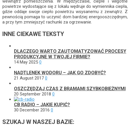
wewnątrz pomieszczenia. W międzyczasie, ciepłe i wilgotne
powietrze wydostające się z lokalu wędruje do wymiennika ciepła,
gdzie oddaje swoje ciepło powietrzu wsysanemu z zewnątrz. Z
pewnością pomaga to uczynić dom bardziej energooszczędnym,
a przy tym zmniejszyć rachunki za ogrzewanie.
INNE CIEKAWE TEKSTY
DLACZEGO WARTO ZAUTOMATYZOWAĆ PROCESY
PRODUKCYJNE W TWOJEJ FIRMIE?
14 May 2025
0
NADTLENEK WODORU – JAK GO ZDOBYĆ?
21 August 2017
0
OSZCZĘDZAJ CZAS Z BRAMAMI SZYBKOBIEŻNYMI
20 September 2018
0
CB RADIO – JAKIE KUPIĆ?
30 December 2016
0
SZUKAJ W NASZEJ BAZIE: