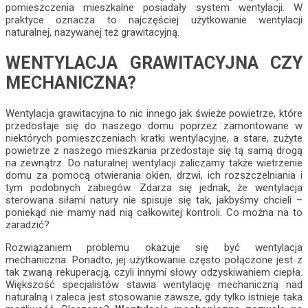
pomieszczenia mieszkalne posiadały system wentylacji. W
praktyce oznacza to najczęściej użytkowanie wentylacji
naturalnej, nazywanej też grawitacyjną.
WENTYLACJA GRAWITACYJNA CZY
MECHANICZNA?
Wentylacja grawitacyjna to nic innego jak świeże powietrze, które
przedostaje się do naszego domu poprzez zamontowane w
niektórych pomieszczeniach kratki wentylacyjne, a stare, zużyte
powietrze z naszego mieszkania przedostaje się tą samą drogą
na zewnątrz. Do naturalnej wentylacji zaliczamy także wietrzenie
domu za pomocą otwierania okien, drzwi, ich rozszczelniania i
tym podobnych zabiegów. Zdarza się jednak, że wentylacja
sterowana siłami natury nie spisuje się tak, jakbyśmy chcieli –
poniekąd nie mamy nad nią całkowitej kontroli. Co można na to
zaradzić?
Rozwiązaniem problemu okazuje się być wentylacja
mechaniczna. Ponadto, jej użytkowanie często połączone jest z
tak zwaną rekuperacją, czyli innymi słowy odzyskiwaniem ciepła.
Większość specjalistów stawia wentylację mechaniczną nad
naturalną i zaleca jest stosowanie zawsze, gdy tylko istnieje taka