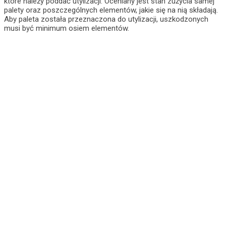
które należy poddać utylizacji. Oceniany jest stan zużycia samej
palety oraz poszczególnych elementów, jakie się na nią składają.
Aby paleta została przeznaczona do utylizacji, uszkodzonych
musi być minimum osiem elementów.