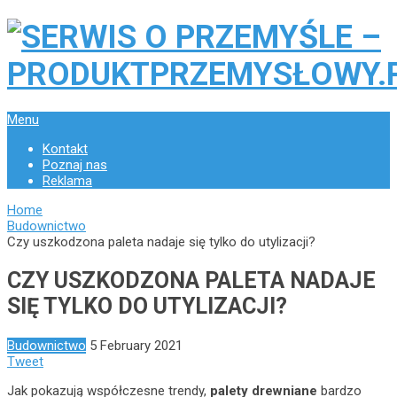
Menu
Kontakt
Poznaj nas
Reklama
Home
Budownictwo
Czy uszkodzona paleta nadaje się tylko do utylizacji?
CZY USZKODZONA PALETA NADAJE
SIĘ TYLKO DO UTYLIZACJI?
Budownictwo
5 February 2021
Tweet
Jak pokazują współczesne trendy,
palety drewniane
bardzo