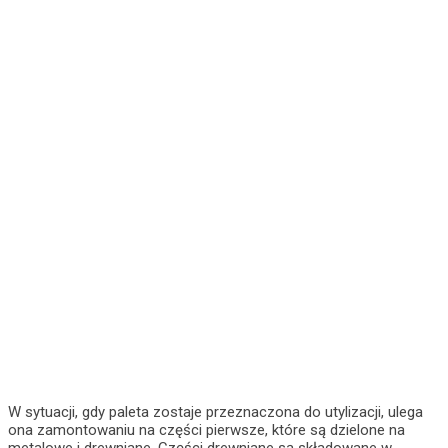
W sytuacji, gdy paleta zostaje przeznaczona do utylizacji, ulega
ona zamontowaniu na części pierwsze, które są dzielone na
metalowe i drewniane. Części drewniane są składowane w