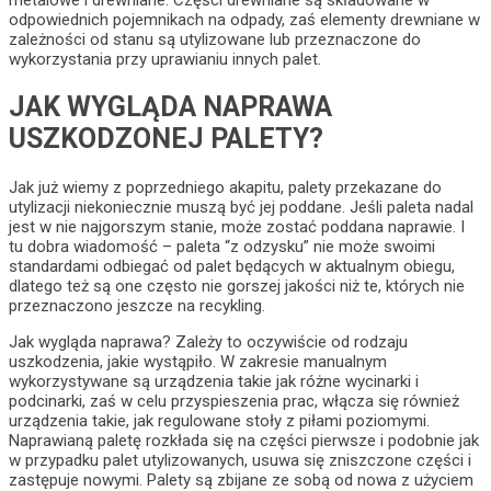
odpowiednich pojemnikach na odpady, zaś elementy drewniane w
zależności od stanu są utylizowane lub przeznaczone do
wykorzystania przy uprawianiu innych palet.
JAK WYGLĄDA NAPRAWA
USZKODZONEJ PALETY?
Jak już wiemy z poprzedniego akapitu, palety przekazane do
utylizacji niekoniecznie muszą być jej poddane. Jeśli paleta nadal
jest w nie najgorszym stanie, może zostać poddana naprawie. I
tu dobra wiadomość – paleta “z odzysku” nie może swoimi
standardami odbiegać od palet będących w aktualnym obiegu,
dlatego też są one często nie gorszej jakości niż te, których nie
przeznaczono jeszcze na recykling.
Jak wygląda naprawa? Zależy to oczywiście od rodzaju
uszkodzenia, jakie wystąpiło. W zakresie manualnym
wykorzystywane są urządzenia takie jak różne wycinarki i
podcinarki, zaś w celu przyspieszenia prac, włącza się również
urządzenia takie, jak regulowane stoły z piłami poziomymi.
Naprawianą paletę rozkłada się na części pierwsze i podobnie jak
w przypadku palet utylizowanych, usuwa się zniszczone części i
zastępuje nowymi. Palety są zbijane ze sobą od nowa z użyciem