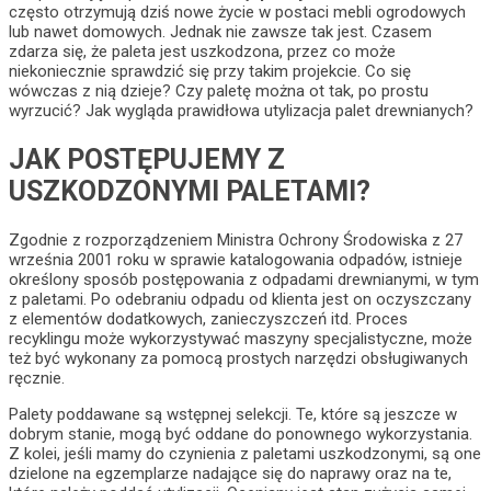
często otrzymują dziś nowe życie w postaci mebli ogrodowych
lub nawet domowych. Jednak nie zawsze tak jest. Czasem
zdarza się, że paleta jest uszkodzona, przez co może
niekoniecznie sprawdzić się przy takim projekcie. Co się
wówczas z nią dzieje? Czy paletę można ot tak, po prostu
wyrzucić? Jak wygląda prawidłowa utylizacja palet drewnianych?
JAK POSTĘPUJEMY Z
USZKODZONYMI PALETAMI?
Zgodnie z rozporządzeniem Ministra Ochrony Środowiska z 27
września 2001 roku w sprawie katalogowania odpadów, istnieje
określony sposób postępowania z odpadami drewnianymi, w tym
z paletami. Po odebraniu odpadu od klienta jest on oczyszczany
z elementów dodatkowych, zanieczyszczeń itd. Proces
recyklingu może wykorzystywać maszyny specjalistyczne, może
też być wykonany za pomocą prostych narzędzi obsługiwanych
ręcznie.
Palety poddawane są wstępnej selekcji. Te, które są jeszcze w
dobrym stanie, mogą być oddane do ponownego wykorzystania.
Z kolei, jeśli mamy do czynienia z paletami uszkodzonymi, są one
dzielone na egzemplarze nadające się do naprawy oraz na te,