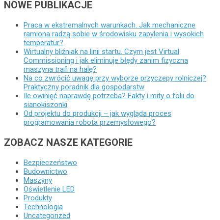
NOWE PUBLIKACJE
Praca w ekstremalnych warunkach. Jak mechaniczne
ramiona radzą sobie w środowisku zapylenia i wysokich
temperatur?
Wirtualny bliźniak na linii startu. Czym jest Virtual
Commissioning i jak eliminuje błędy zanim fizyczna
maszyna trafi na halę?
Na co zwrócić uwagę przy wyborze przyczepy rolniczej?
Praktyczny poradnik dla gospodarstw
Ile owinięć naprawdę potrzeba? Fakty i mity o folii do
sianokiszonki
Od projektu do produkcji – jak wygląda proces
programowania robota przemysłowego?
ZOBACZ NASZE KATEGORIE
Bezpieczeństwo
Budownictwo
Maszyny
Oświetlenie LED
Produkty
Technologia
Uncategorized