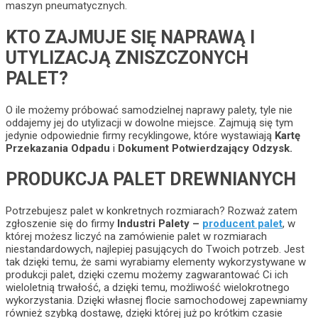
maszyn pneumatycznych.
KTO ZAJMUJE SIĘ NAPRAWĄ I
UTYLIZACJĄ ZNISZCZONYCH
PALET?
O ile możemy próbować samodzielnej naprawy palety, tyle nie
oddajemy jej do utylizacji w dowolne miejsce. Zajmują się tym
jedynie odpowiednie firmy recyklingowe, które wystawiają
Kartę
Przekazania Odpadu
i
Dokument Potwierdzający Odzysk.
PRODUKCJA PALET DREWNIANYCH
Potrzebujesz palet w konkretnych rozmiarach? Rozważ zatem
zgłoszenie się do firmy
Industri Palety –
producent palet
, w
której możesz liczyć na zamówienie palet w rozmiarach
niestandardowych, najlepiej pasujących do Twoich potrzeb. Jest
tak dzięki temu, że sami wyrabiamy elementy wykorzystywane w
produkcji palet, dzięki czemu możemy zagwarantować Ci ich
wieloletnią trwałość, a dzięki temu, możliwość wielokrotnego
wykorzystania. Dzięki własnej flocie samochodowej zapewniamy
również szybką dostawę, dzięki której już po krótkim czasie