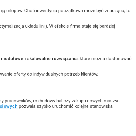
zebują urlopów. Choć inwestycja początkowa może być znacząca, to
alizacja układu linii). W efekcie firma staje się bardziej
ć
modułowe i skalowalne rozwiązania
, które można dostosować
ywanie oferty do indywidualnych potrzeb klientów.
czby pracowników, rozbudowy hal czy zakupu nowych maszyn.
ysłowych
pozwala szybko uruchomić kolejne stanowiska.