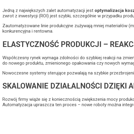
Jedną z największych zalet automatyzacji jest
optymalizacja kos
zwrot z inwestycji (ROI) jest szybki, szczególnie w przypadku prod
Zautomatyzowane linie produkcyjne zużywają mniej materiałów (mniej
konkurencyjna i rentowna.
ELASTYCZNOŚĆ PRODUKCJI – REAKC
Współczesny rynek wymaga zdolności do szybkiej reakcji na zmi
do nowego produktu, zmienionego opakowania czy nowych wymag
Nowoczesne systemy sterujące pozwalają na szybkie przezbrojenie l
SKALOWANIE DZIAŁALNOŚCI DZIĘKI 
Rozwój firmy wiąże się z koniecznością zwiększenia mocy produkc
Automatyzacja upraszcza ten proces – nowe roboty można integ