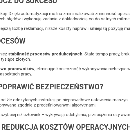
UCZ DO SUKCESU
cji. Dzięki automatyzacji można zminimalizować zmienność operac
ch błędów i wykonują zadania z dokładnością co do setnych milimet
szą liczbę reklamacji, niższe koszty napraw i silniejszą pozycję mar
OCESÓW
wnież
stabilność procesów produkcyjnych
. Stałe tempo pracy, br
tysiące złotych.
two pracowników
, eliminując konieczność wykonywania niebezpiec
 aspektach pracy.
 POPRAWIĆ BEZPIECZEŃSTWO?
– od źle odczytanych instrukcji po nieprawidłowe ustawienia maszyn.
konywane zgodnie z predefiniowanymi algorytmami.
bciej niż człowiek – wykrywają odchylenia, przeciążenia czy awarie
I REDUKCJA KOSZTÓW OPERACYJNYC