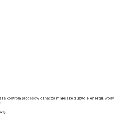
psza kontrola procesów oznacza
mniejsze zużycie energii
, wody
a.
wej.