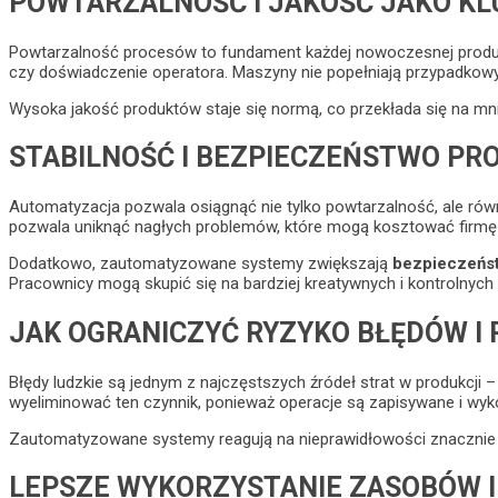
POWTARZALNOŚĆ I JAKOŚĆ JAKO KL
Powtarzalność procesów to fundament każdej nowoczesnej produk
czy doświadczenie operatora. Maszyny nie popełniają przypadkowy
Wysoka jakość produktów staje się normą, co przekłada się na mniej
STABILNOŚĆ I BEZPIECZEŃSTWO PR
Automatyzacja pozwala osiągnąć nie tylko powtarzalność, ale ró
pozwala uniknąć nagłych problemów, które mogą kosztować firmę 
Dodatkowo, zautomatyzowane systemy zwiększają
bezpieczeńs
Pracownicy mogą skupić się na bardziej kreatywnych i kontrolnych
JAK OGRANICZYĆ RYZYKO BŁĘDÓW I
Błędy ludzkie są jednym z najczęstszych źródeł strat w produkcji 
wyeliminować ten czynnik, ponieważ operacje są zapisywane i wy
Zautomatyzowane systemy reagują na nieprawidłowości znacznie szy
LEPSZE WYKORZYSTANIE ZASOBÓW 