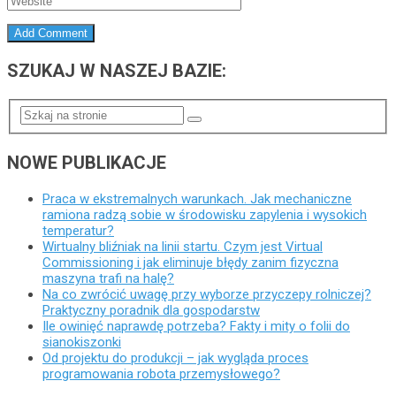
SZUKAJ W NASZEJ BAZIE:
NOWE PUBLIKACJE
Praca w ekstremalnych warunkach. Jak mechaniczne
ramiona radzą sobie w środowisku zapylenia i wysokich
temperatur?
Wirtualny bliźniak na linii startu. Czym jest Virtual
Commissioning i jak eliminuje błędy zanim fizyczna
maszyna trafi na halę?
Na co zwrócić uwagę przy wyborze przyczepy rolniczej?
Praktyczny poradnik dla gospodarstw
Ile owinięć naprawdę potrzeba? Fakty i mity o folii do
sianokiszonki
Od projektu do produkcji – jak wygląda proces
programowania robota przemysłowego?