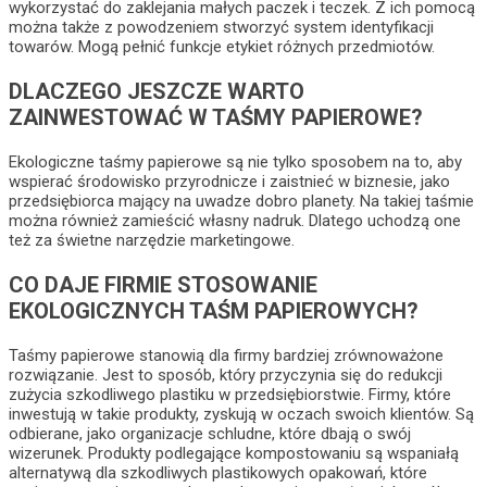
wykorzystać do zaklejania małych paczek i teczek. Z ich pomocą
można także z powodzeniem stworzyć system identyfikacji
towarów. Mogą pełnić funkcje etykiet różnych przedmiotów.
DLACZEGO JESZCZE WARTO
ZAINWESTOWAĆ W TAŚMY PAPIEROWE?
Ekologiczne taśmy papierowe są nie tylko sposobem na to, aby
wspierać środowisko przyrodnicze i zaistnieć w biznesie, jako
przedsiębiorca mający na uwadze dobro planety. Na takiej taśmie
można również zamieścić własny nadruk. Dlatego uchodzą one
też za świetne narzędzie marketingowe.
CO DAJE FIRMIE STOSOWANIE
EKOLOGICZNYCH TAŚM PAPIEROWYCH?
Taśmy papierowe stanowią dla firmy bardziej zrównoważone
rozwiązanie. Jest to sposób, który przyczynia się do redukcji
zużycia szkodliwego plastiku w przedsiębiorstwie. Firmy, które
inwestują w takie produkty, zyskują w oczach swoich klientów. Są
odbierane, jako organizacje schludne, które dbają o swój
wizerunek. Produkty podlegające kompostowaniu są wspaniałą
alternatywą dla szkodliwych plastikowych opakowań, które