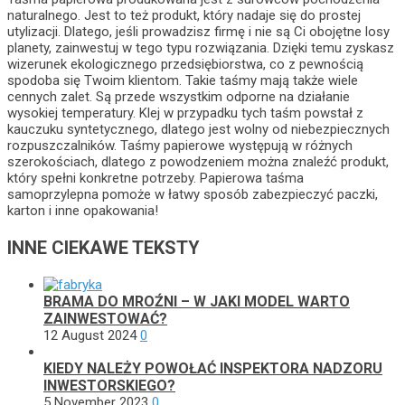
naturalnego. Jest to też produkt, który nadaje się do prostej
utylizacji. Dlatego, jeśli prowadzisz firmę i nie są Ci obojętne losy
planety, zainwestuj w tego typu rozwiązania. Dzięki temu zyskasz
wizerunek ekologicznego przedsiębiorstwa, co z pewnością
spodoba się Twoim klientom. Takie taśmy mają także wiele
cennych zalet. Są przede wszystkim odporne na działanie
wysokiej temperatury. Klej w przypadku tych taśm powstał z
kauczuku syntetycznego, dlatego jest wolny od niebezpiecznych
rozpuszczalników. Taśmy papierowe występują w różnych
szerokościach, dlatego z powodzeniem można znaleźć produkt,
który spełni konkretne potrzeby. Papierowa taśma
samoprzylepna pomoże w łatwy sposób zabezpieczyć paczki,
karton i inne opakowania!
INNE CIEKAWE TEKSTY
BRAMA DO MROŹNI – W JAKI MODEL WARTO
ZAINWESTOWAĆ?
12 August 2024
0
KIEDY NALEŻY POWOŁAĆ INSPEKTORA NADZORU
INWESTORSKIEGO?
5 November 2023
0