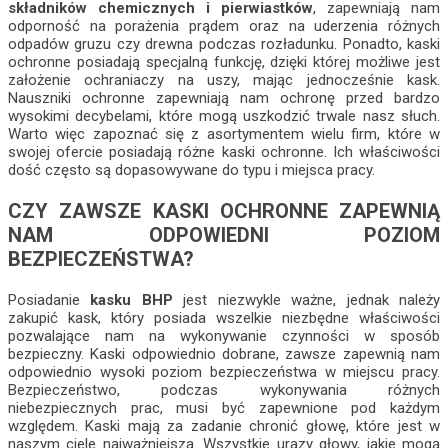
składników chemicznych i pierwiastków
, zapewniają nam
odporność na porażenia prądem oraz na uderzenia różnych
odpadów gruzu czy drewna podczas rozładunku. Ponadto, kaski
ochronne posiadają specjalną funkcję, dzięki której możliwe jest
założenie ochraniaczy na uszy, mając jednocześnie kask.
Nauszniki ochronne zapewniają nam ochronę przed bardzo
wysokimi decybelami, które mogą uszkodzić trwale nasz słuch.
Warto więc zapoznać się z asortymentem wielu firm, które w
swojej ofercie posiadają różne kaski ochronne. Ich właściwości
dość często są dopasowywane do typu i miejsca pracy.
CZY ZAWSZE KASKI OCHRONNE ZAPEWNIĄ
NAM ODPOWIEDNI POZIOM
BEZPIECZEŃSTWA?
Posiadanie
kasku BHP
jest niezwykle ważne, jednak należy
zakupić kask, który posiada wszelkie niezbędne właściwości
pozwalające nam na wykonywanie czynności w sposób
bezpieczny. Kaski odpowiednio dobrane, zawsze zapewnią nam
odpowiednio wysoki poziom bezpieczeństwa w miejscu pracy.
Bezpieczeństwo, podczas wykonywania różnych
niebezpiecznych prac, musi być zapewnione pod każdym
względem. Kaski mają za zadanie chronić głowę, które jest w
naszym ciele najważniejsza. Wszystkie urazy głowy, jakie mogą