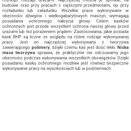
różnego rodzaju urazami. Najczęściej można je spotkać na
budowie oraz przy pracach z cięższymi przedmiotami, np. przy
rozładunku lub załadunku.
Wszelkie prace wykonywane w
obecności dźwigów i wielkogabarytowych maszyn, wymagają
posiadania ochronnego nakrycia głowy. Celem kasków
ochronnych jest przede wszystkim ochrona naszej głowy przed
urazami lub też porażeniem prądem. Zastosowania, jakie posiada
kask BHP są liczne ze względu na różne rodzaje wykonywanej
pracy. Jest on najczęściej wykonywany z tworzywa
zawierającego
polimery
, dzięki czemu kas jest dość lekki.
Niska
masa tworzywa
sprawia, że praktycznie nie odczuwamy jego
obecności podczas wykonywania wszystkich obowiązków. Dzięki
posiadaniu kasku ochronnego możliwe jest również bezpieczne
wykonywanie pracy na wysokościach lub w podziemiach.