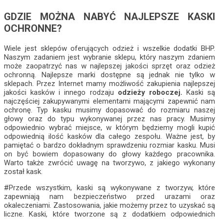
GDZIE MOŻNA NABYĆ NAJLEPSZE KASKI
OCHRONNE?
Wiele jest sklepów oferujących odzież i wszelkie dodatki BHP.
Naszym zadaniem jest wybranie sklepu, który naszym zdaniem
może zaopatrzyć nas w najlepszej jakości sprzęt oraz odzież
ochronną. Najlepsze marki dostępne są jednak nie tylko w
sklepach. Przez Internet mamy możliwość zakupienia najlepszej
jakości kasków i innego rodzaju
odzieży roboczej.
Kaski są
najczęściej zakupywanymi elementami mającymi zapewnić nam
ochronę. Typ kasku musimy dopasować do rozmiaru naszej
głowy oraz do typu wykonywanej przez nas pracy. Musimy
odpowiednio wybrać miejsce, w którym będziemy mogli kupić
odpowiednią ilość kasków dla całego zespołu. Ważne jest, by
pamiętać o bardzo dokładnym sprawdzeniu rozmiar kasku. Musi
on być bowiem dopasowany do głowy każdego pracownika.
Warto także zwrócić uwagę na tworzywo, z jakiego wykonany
został kask.
#Przede wszystkim, kaski są wykonywane z tworzyw, które
zapewniają nam bezpieczeństwo przed urazami oraz
okaleczeniami. Zastosowania, jakie możemy przez to uzyskać są
liczne. Kaski, które tworzone są z dodatkiem odpowiednich