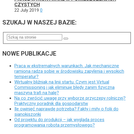
CZYSTYCH
22 July 2019
0
SZUKAJ W NASZEJ BAZIE:
NOWE PUBLIKACJE
Praca w ekstremalnych warunkach. Jak mechaniczne
ramiona radzą sobie w środowisku zapylenia i wysokich
temperatur?
Wirtualny bliźniak na linii startu. Czym jest Virtual
Commissioning i jak eliminuje błędy zanim fizyczna
maszyna trafi na halę?
Na co zwrócić uwagę przy wyborze przyczepy rolniczej?
Praktyczny poradnik dla gospodarstw
Ile owinięć naprawdę potrzeba? Fakty i mity o folii do
sianokiszonki
Od projektu do produkcji – jak wygląda proces
programowania robota przemysłowego?