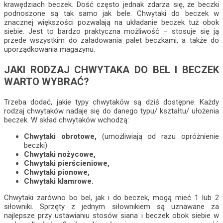
krawędziach beczek. Dość często jednak zdarza się, że beczki
podnoszone są tak samo jak bele. Chwytaki do beczek w
znacznej większości pozwalają na układanie beczek tuż obok
siebie. Jest to bardzo praktyczna możliwość – stosuje się ją
przede wszystkim do załadowania palet beczkami, a także do
uporządkowania magazynu.
JAKI RODZAJ CHWYTAKA DO BEL I BECZEK
WARTO WYBRAĆ?
Trzeba dodać, jakie typy chwytaków są dziś dostępne. Każdy
rodzaj chwytaków nadaje się do danego typu/ kształtu/ ułożenia
beczek. W skład chwytaków wchodzą:
Chwytaki obrotowe,
(umożliwiają od razu opróżnienie
beczki)
Chwytaki nożycowe,
Chwytaki pierścieniowe,
Chwytaki pionowe,
Chwytaki klamrowe.
Chwytaki zarówno bo bel, jak i do beczek, mogą mieć 1 lub 2
siłowniki. Sprzęty z jednym siłownikiem są uznawane za
najlepsze przy ustawianiu stosów siana i beczek obok siebie w