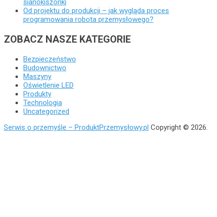
sianokiszonki
Od projektu do produkcji – jak wygląda proces
programowania robota przemysłowego?
ZOBACZ NASZE KATEGORIE
Bezpieczeństwo
Budownictwo
Maszyny
Oświetlenie LED
Produkty
Technologia
Uncategorized
Serwis o przemyśle – ProduktPrzemysłowy.pl
Copyright © 2026.