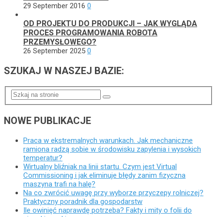
29 September 2016
0
OD PROJEKTU DO PRODUKCJI – JAK WYGLĄDA
PROCES PROGRAMOWANIA ROBOTA
PRZEMYSŁOWEGO?
26 September 2025
0
SZUKAJ W NASZEJ BAZIE:
NOWE PUBLIKACJE
Praca w ekstremalnych warunkach. Jak mechaniczne
ramiona radzą sobie w środowisku zapylenia i wysokich
temperatur?
Wirtualny bliźniak na linii startu. Czym jest Virtual
Commissioning i jak eliminuje błędy zanim fizyczna
maszyna trafi na halę?
Na co zwrócić uwagę przy wyborze przyczepy rolniczej?
Praktyczny poradnik dla gospodarstw
Ile owinięć naprawdę potrzeba? Fakty i mity o folii do