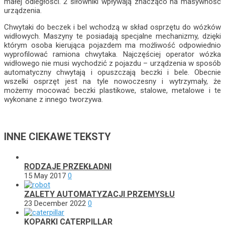
małej odległości. 2 siłowniki wpływają znacząco na masywność
urządzenia.
Chwytaki do beczek i bel wchodzą w skład osprzętu do wózków
widłowych. Maszyny te posiadają specjalne mechanizmy, dzięki
którym osoba kierująca pojazdem ma możliwość odpowiednio
wyprofilować ramiona chwytaka. Najczęściej operator wózka
widłowego nie musi wychodzić z pojazdu – urządzenia w sposób
automatyczny chwytają i opuszczają beczki i bele. Obecnie
wszelki osprzęt jest na tyle nowoczesny i wytrzymały, że
możemy mocować beczki plastikowe, stalowe, metalowe i te
wykonane z innego tworzywa.
INNE CIEKAWE TEKSTY
RODZAJE PRZEKŁADNI
15 May 2017
0
ZALETY AUTOMATYZACJI PRZEMYSŁU
23 December 2022
0
KOPARKI CATERPILLAR