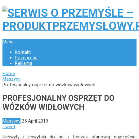
Menu
Kontakt
Poznaj nas
Reklama
Home
Maszyny
Profesjonalny osprzęt do wózków widłowych
PROFESJONALNY OSPRZĘT DO
WÓZKÓW WIDŁOWYCH
Maszyny
25 April 2019
Tweet
Uchwyty i chwytaki do bel i beczek stanowią najczęściej