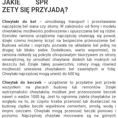
JAKIE SPR
ZETY SIĘ PRZYJADĄ?
Chwytaki do bel
– umożliwiają transport i przestawianie
najczęściej bel siana czy słomy. W zależności od firmy i modelu
chwytaków, możliwości podnoszenia i opuszczania bel są różne.
Szerokie ramiona urządzenia najczęściej otwierają się powoli,
dzięki czemu możemy liczyć na bezpieczne przenoszenie bel.
Budowa wózka i osprzętu pozwala na układanie bel jedną na
drugiej lub blisko siebie. Dodatkowo, warto wspomnieć, że
ramiona niekiedy są pokryte chropowatym tworzywem ze strony
wewnętrznej, by umożliwić chwytanie śliskich lub mokrych od
deszczu bel. Dzięki takiej powierzchni, rolnicy mają również
możliwość uniesienia chwytakiem bel zawiniętych w folię.
Chwytaki najczęściej mogą unieść do 600 kg.
Chwytak do beczek
– urządzenie to przydatne jest przede
wszystkim na placach budowy lub remontów. Dzięki
wytrzymałości chwytaków, możliwe jest przenoszenie beczek
nawet o wadze 1000 kg. Jest to ogromna zaleta chwytaków ze
względu na to, że często trzeba przenosić lub dostarczać na
budowę ciężkie beczki wypełnione cementem, smołą, wodą i
innymi cieczami. Chwytaki mogą przenosić beczki pionowo i
poziomo. Najczęściej chwytaki mocowane są na górnych